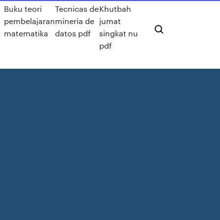
Buku teori
Tecnicas de
Khutbah
pembelajaran
mineria de
jumat
matematika
datos pdf
singkat nu
pdf