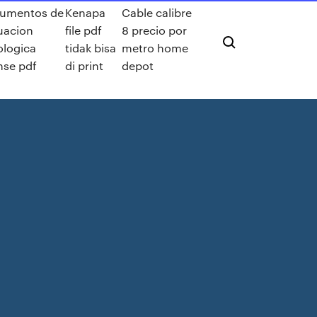
rumentos de
Kenapa
Cable calibre
uacion
file pdf
8 precio por
ologica
tidak bisa
metro home
nse pdf
di print
depot