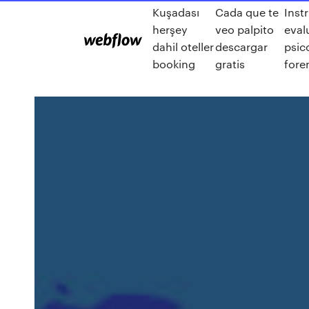
Kuşadası
Cada que te
Inst
herşey
veo palpito
eval
dahil oteller
descargar
psic
booking
gratis
fore