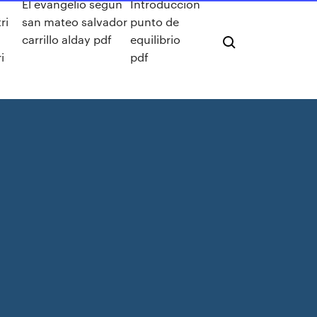
El evangelio segun
Introduccion
ri
san mateo salvador
punto de
carrillo alday pdf
equilibrio
i
pdf