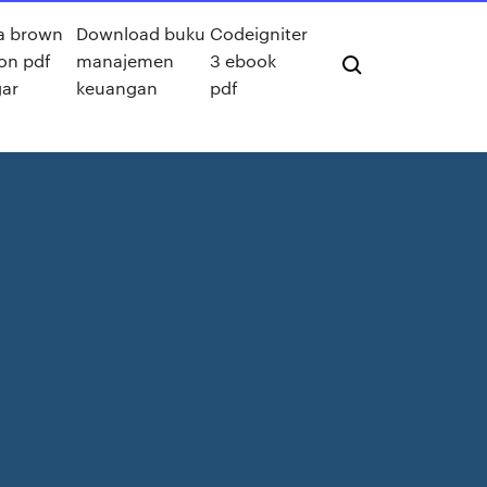
a brown
Download buku
Codeigniter
ion pdf
manajemen
3 ebook
gar
keuangan
pdf