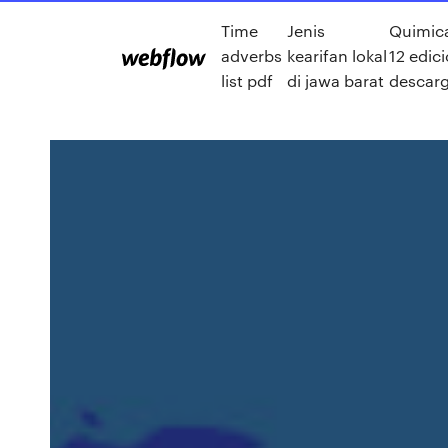
Time
Jenis
Quimic
adverbs
kearifan lokal
12 edic
list pdf
di jawa barat
descar